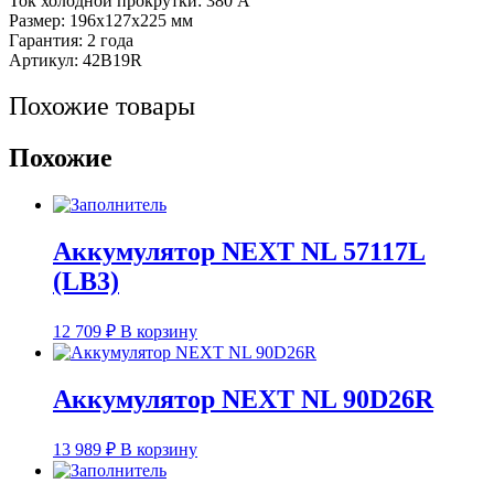
Ток холодной прокрутки: 380 А
40R
Размер: 196x127x225 мм
Гарантия: 2 года
Артикул: 42B19R
Похожие товары
Похожие
Аккумулятор NEXT NL 57117L
(LB3)
12 709
₽
В корзину
Аккумулятор NEXT NL 90D26R
13 989
₽
В корзину