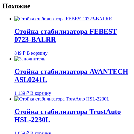
Похожие
HSL-
4473R
(54618-
JD00A)
Стойка стабилизатора FEBEST
0723-BALRR
849
₽
В корзину
Стойка стабилизатора AVANTECH
ASL0241L
1 139
₽
В корзину
Стойка стабилизатора TrustAuto
HSL-2230L
1 059
₽
В корзину