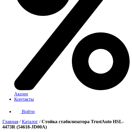
Акции
Контакты
Войти
Главная
/
Каталог
/
Стойка стабилизатора TrustAuto HSL-
4473R (54618-JD00A)