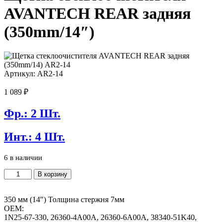
AVANTECH REAR задняя
(350mm/14″)
Артикул: AR2-14
1 089
₽
Фр.: 2 Шт.
Инт.: 4 Шт.
6 в наличии
Количество
В корзину
товара
Щетка
стеклоочистителя
350 мм (14″) Толщина стержня 7мм
AVANTECH
OEM:
REAR
1N25-67-330, 26360-4A00A, 26360-6A00A, 38340-51K40,