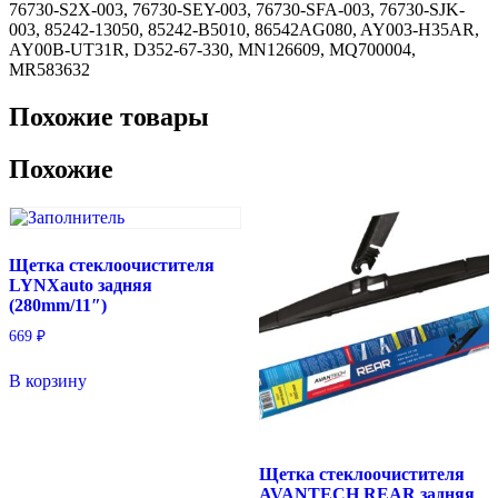
задняя
76730-S2X-003, 76730-SEY-003, 76730-SFA-003, 76730-SJK-
(350mm/14")
003, 85242-13050, 85242-B5010, 86542AG080, AY003-H35AR,
AY00B-UT31R, D352-67-330, MN126609, MQ700004,
MR583632
Похожие товары
Похожие
Щетка стеклоочистителя
LYNXauto задняя
(280mm/11″)
669
₽
В корзину
Щетка стеклоочистителя
AVANTECH REAR задняя