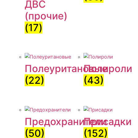
ДВС
(прочие)
(17)
Полеуритановые
Полироли
(22)
(43)
Предохранители
Присадки
(50)
(152)