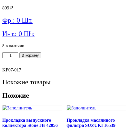
899
₽
Фр.: 0 Шт.
Инт.: 0 Шт.
8 в наличии
Количество
В корзину
товара
Прокладка
1132846041
KP07-017
Похожие товары
Похожие
Прокладка выпускного
Прокладка маслянного
коллектора Stone JB-42056
фильтра SUZUKI 16539-