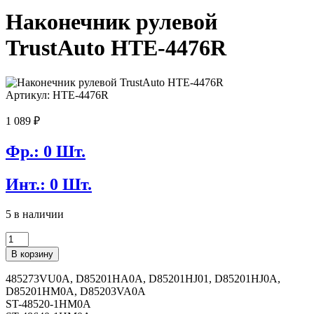
Наконечник рулевой
TrustAuto HTE-4476R
Артикул: HTE-4476R
1 089
₽
Фр.: 0 Шт.
Инт.: 0 Шт.
5 в наличии
Количество
товара
В корзину
Наконечник
рулевой
485273VU0A, D85201HA0A, D85201HJ01, D85201HJ0A,
TrustAuto
D85201HM0A, D85203VA0A
HTE-
ST-48520-1HM0A
4476R