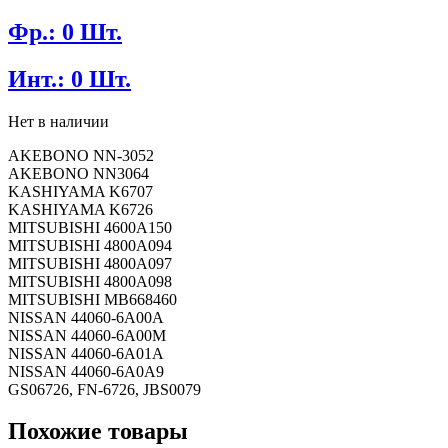
Фр.: 0 Шт.
Инт.: 0 Шт.
Нет в наличии
AKEBONO NN-3052
AKEBONO NN3064
KASHIYAMA K6707
KASHIYAMA K6726
MITSUBISHI 4600A150
MITSUBISHI 4800A094
MITSUBISHI 4800A097
MITSUBISHI 4800A098
MITSUBISHI MB668460
NISSAN 44060-6A00A
NISSAN 44060-6A00M
NISSAN 44060-6A01A
NISSAN 44060-6A0A9
GS06726, FN-6726, JBS0079
Похожие товары