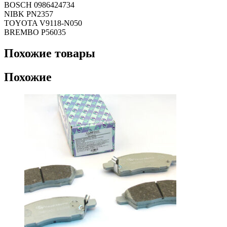
KASHIYAMA
BOSCH 0986424734
D1205M
NIBK PN2357
(SN573)
TOYOTA V9118-N050
BREMBO P56035
Похожие товары
Похожие