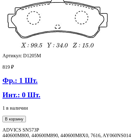
Артикул: D1205M
819
₽
Фр.: 1 Шт.
Инт.: 0 Шт.
1 в наличии
Количество
В корзину
товара
Колодки
ADVICS SN573P
тормозные
440600M800, 440600M890, 440600M8X0, 7616, AY060NS014