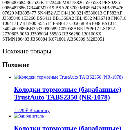
(SN4452)
0986487684 362522B 1522446 MR178826 5505583 PRS0285
0986487886 GR440MT019 BSA205700 MB895475 MB895476
07620 MB895477 SN4452 ADC44130 32145330013 GF583AF
J3505040 153260 BS6411 BB1366A2 IBL4582 MK6718 FN6718
1064171 Z411900 S54514 FSB617 C05058 BS1048 BS1014
340246 0986BB3533 090589 C05058ABE PSP617 LS1852
2730605 9050 J3505034 55583 BBS6280 130100SX
STMN186403 JBS0084 K671801 ABS0309 M283051
Похожие товары
Похожие
Колодки тормозные (барабанные)
TrustAuto TABS2350 (NR-1078)
1 229
₽
В корзину
Колодки тормозные (барабанные)