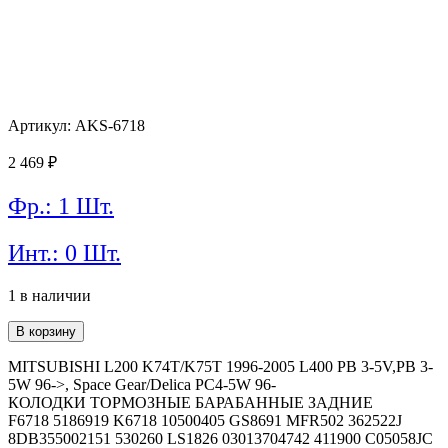
Артикул: AKS-6718
2 469
₽
Фр.: 1 Шт.
Инт.: 0 Шт.
1 в наличии
Количество
В корзину
товара
Колодки
MITSUBISHI L200 K74T/K75T 1996-2005 L400 PB 3-5V,PB 3-
тормозные
5W 96->, Space Gear/Delica PC4-5W 96-
AKYOTO
КОЛОДКИ ТОРМОЗНЫЕ БАРАБАННЫЕ ЗАДНИЕ
AKS-
F6718 5186919 K6718 10500405 GS8691 MFR502 362522J
6718
8DB355002151 530260 LS1826 03013704742 411900 C05058JC