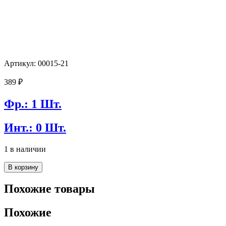
Артикул: 00015-21
389
₽
Фр.: 1 Шт.
Инт.: 0 Шт.
1 в наличии
Количество
В корзину
товара
Ключ
Похожие товары
комбинированный
VertexTools
Похожие
21mm