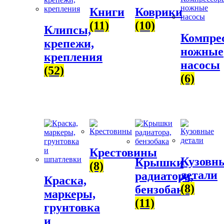
Книги
Коврики
(11)
(10)
Клипсы,
Компре
крепежи,
ножные
крепления
насосы
(52)
(6)
Крестовины
Кузовн
Крышки
(8)
детали
радиатора,
Краска,
(8)
бензобака
маркеры,
(11)
грунтовка
и