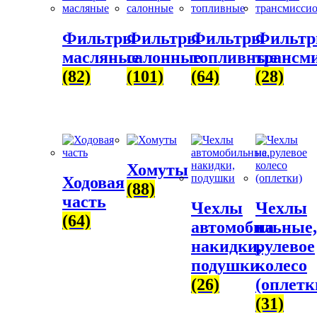
Фильтры
Фильтры
Фильтры
Фильт
масляные
салонные
топливные
трансм
(82)
(101)
(64)
(28)
Хомуты
Ходовая
(88)
часть
Чехлы
Чехлы
(64)
автомобильные,
на
накидки,
рулевое
подушки
колесо
(26)
(оплетк
(31)