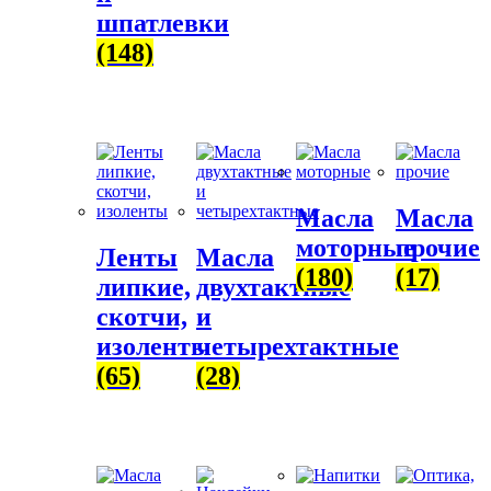
шпатлевки
(148)
Масла
Масла
моторные
прочие
Ленты
Масла
(180)
(17)
липкие,
двухтактные
скотчи,
и
изоленты
четырехтактные
(65)
(28)