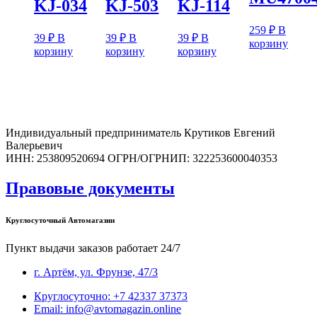
KJ-034
KJ-503
KJ-114
259
₽
В
39
₽
В
39
₽
В
39
₽
В
корзину
корзину
корзину
корзину
Индивидуальный предприниматель Крутиков Евгений
Валерьевич
ИНН: 253809520694 ОГРН/ОГРНИП: 322253600040353
Правовые документы
Круглосуточный Автомагазин
Пункт выдачи заказов работает 24/7
г. Артём, ул. Фрунзе, 47/3
Круглосуточно: +7 42337 37373
Email: info@avtomagazin.online