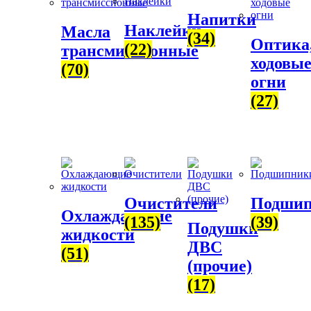
Напитки
Наклейки
Масла
(34)
Оптика
(22)
трансмиссионные
ходовы
(70)
огни
(27)
Очистители
Подши
Охлаждающие
(135)
(39)
Подушки
жидкости
ДВС
(51)
(прочие)
(17)