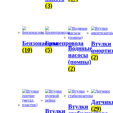
(3)
Бензонасосы
Бронепровода
Втулки
Водяные
(10)
(5)
амортиз
насосы
(2)
(помпы)
(2)
Датчик
Втулки
(29)
Втулки