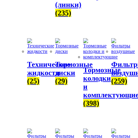
(линки)
(235)
Технические
Тормозные
Фильт
Тормозные
жидкости
диски
воздуш
колодки
(25)
(29)
(259)
и
комплектующи
(398)