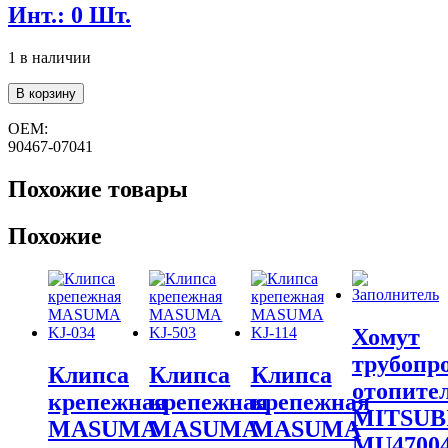
Инт.: 0 Шт.
1 в наличии
Количество
В корзину
товара
Клипса
OEM:
крепежная
90467-07041
MASUMA
KJ-
Похожие товары
511
Похожие
Хомут
трубопр
Клипса
Клипса
Клипса
отопите
крепежная
крепежная
крепежная
MITSUB
MASUMA
MASUMA
MASUMA
MU4700