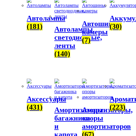
Автолампы
Аккуму
Автошины,
(181)
(30)
Автолампы
камеры
светодиодные,
(7)
ленты
(140)
Аксессуары
Аромат
(431)
(223)
Амортизаторы
Амортизаторы,
багажника
опоры
и
амортизаторов
капота
(67)