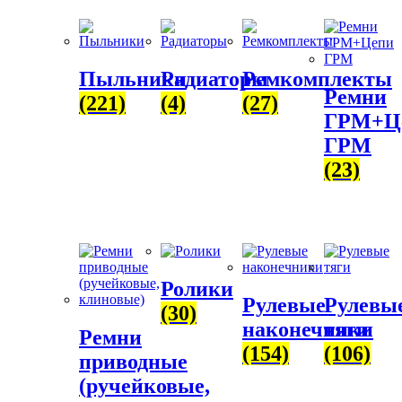
Пыльники
Радиаторы
Ремкомплекты
Ремни
(221)
(4)
(27)
ГРМ+Ц
ГРМ
(23)
Ролики
Рулевые
Рулевы
(30)
наконечники
тяги
Ремни
(154)
(106)
приводные
(ручейковые,