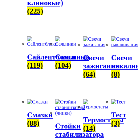
клиновые)
(225)
Сайлентблоки
Сальники
Свечи
Свечи
(119)
(104)
зажигания
накали
(64)
(8)
Смазки
Тест
Термостаты
(88)
(3)
Стойки
(14)
стабилизатора