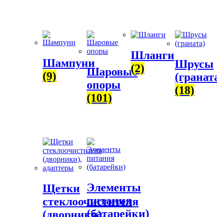
Шланги
Шампуни
Шрусы
(2)
Шаровые
(9)
(гранат
опоры
(18)
(101)
Элементы
Щетки
питания
стеклоочистителя
(батарейки)
(дворники),