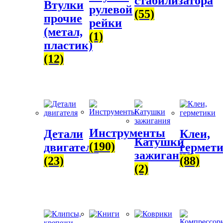
стабилизатора
Втулки
рулевой
(55)
прочие
рейки
(метал,
(1)
пластик)
(12)
Инструменты
Детали
Клеи,
Катушки
(190)
двигателя
гермет
зажигания
(23)
(88)
(2)