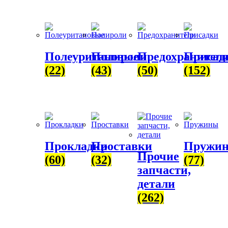
Полеуритановые
Полироли
Предохранител
Присад
(22)
(43)
(50)
(152)
Прокладки
Проставки
Пружи
Прочие
(60)
(32)
(77)
запчасти,
детали
(262)