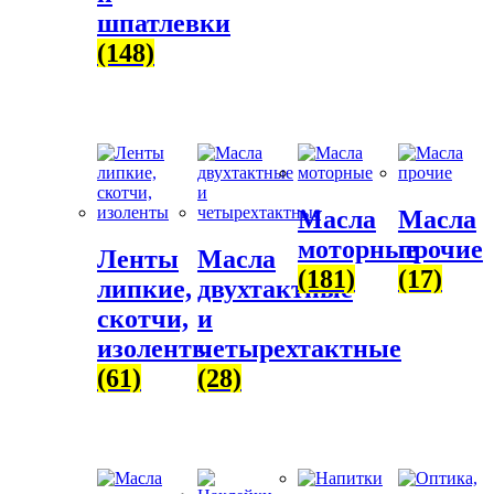
шпатлевки
(148)
Масла
Масла
моторные
прочие
Ленты
Масла
(181)
(17)
липкие,
двухтактные
скотчи,
и
изоленты
четырехтактные
(61)
(28)