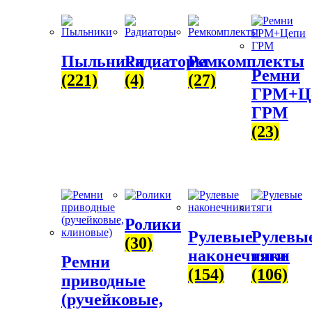
Пыльники
Радиаторы
Ремкомплекты
Ремни
(221)
(4)
(27)
ГРМ+Ц
ГРМ
(23)
Ролики
Рулевые
Рулевы
(30)
наконечники
тяги
Ремни
(154)
(106)
приводные
(ручейковые,