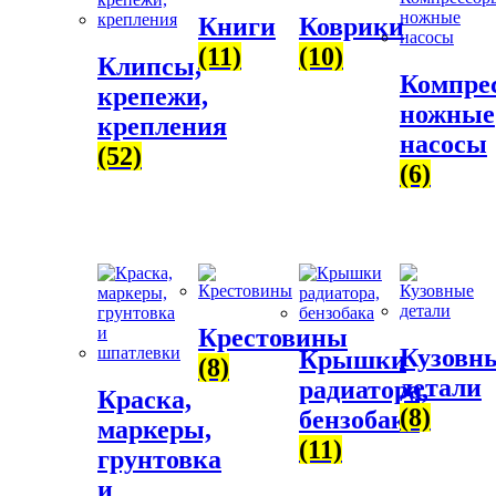
Книги
Коврики
(11)
(10)
Клипсы,
Компре
крепежи,
ножные
крепления
насосы
(52)
(6)
Крестовины
Кузовн
Крышки
(8)
детали
радиатора,
Краска,
(8)
бензобака
маркеры,
(11)
грунтовка
и