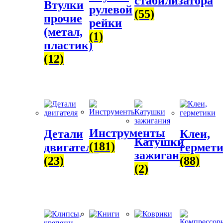
стабилизатора
Втулки
рулевой
(55)
прочие
рейки
(метал,
(1)
пластик)
(12)
Инструменты
Детали
Клеи,
Катушки
(181)
двигателя
гермет
зажигания
(23)
(88)
(2)