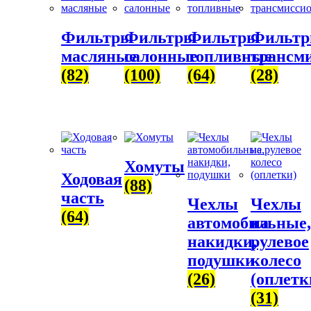
Фильтры
Фильтры
Фильтры
Фильт
масляные
салонные
топливные
трансм
(82)
(100)
(64)
(28)
Хомуты
Ходовая
(88)
часть
Чехлы
Чехлы
(64)
автомобильные,
на
накидки,
рулевое
подушки
колесо
(26)
(оплетк
(31)