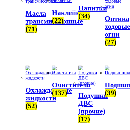
Напитки
Наклейки
Масла
(34)
Оптика
(22)
трансмиссионные
ходовы
(71)
огни
(27)
Очистители
Подши
Охлаждающие
(137)
(39)
Подушки
жидкости
ДВС
(52)
(прочие)
(17)