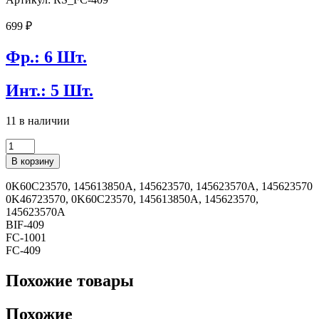
699
₽
Фр.: 6 Шт.
Инт.: 5 Шт.
11 в наличии
Количество
товара
В корзину
Фильтр
топливный
0K60C23570, 145613850A, 145623570, 145623570A, 145623570
REDSKIN
0K46723570, 0K60C23570, 145613850A, 145623570,
FC-
145623570A
409
BIF-409
FC-1001
FC-409
Похожие товары
Похожие