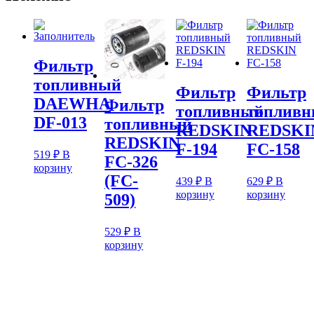
Фильтр
топливный
Фильтр
Фильтр
DAEWHA
Фильтр
топливный
топлив
DF-013
топливный
REDSKIN
REDSKI
REDSKIN
F-194
FC-158
519
₽
В
FC-326
корзину
(FC-
439
₽
В
629
₽
В
корзину
корзину
509)
529
₽
В
корзину