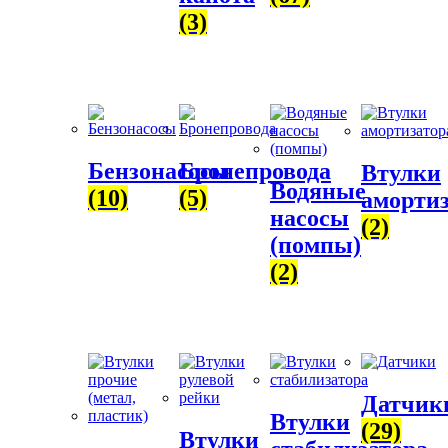
(3)
Бензонасосы
Бронепровода
Втулки
Водяные
(10)
(5)
амортиз
насосы
(2)
(помпы)
(2)
Датчик
Втулки
(29)
Втулки