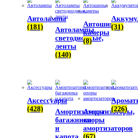
Автолампы
Аккуму
Автошины,
(181)
(31)
Автолампы
камеры
светодиодные,
(8)
ленты
(140)
Аксессуары
Аромат
(428)
(226)
Амортизаторы
Амортизаторы,
багажника
опоры
и
амортизаторов
капота
(67)