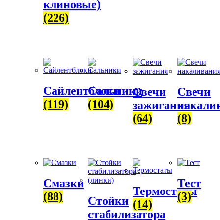
клиновые)
(226)
Сайлентблоки
Сальники
Свечи
Свечи
(119)
(104)
зажигания
накали
(64)
(8)
Смазки
Тест
Термостаты
(88)
(3)
Стойки
(14)
стабилизатора