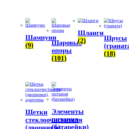
Шланги
Шампуни
Шрусы
(2)
Шаровые
(9)
(гранат
опоры
(18)
(101)
Элементы
Щетки
питания
стеклоочистителя
(батарейки)
(дворники),