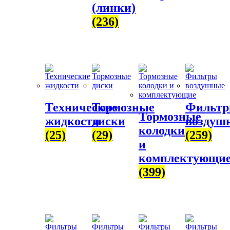
(линки)
(236)
Технические
Тормозные
Фильт
Тормозные
жидкости
диски
воздуш
колодки
(25)
(29)
(259)
и
комплектующи
(399)