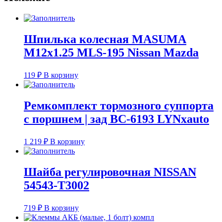
14мм/1,5
Шпилька колесная MASUMA
M12x1.25 MLS-195 Nissan Mazda
119
₽
В корзину
Ремкомплект тормозного суппорта
с поршнем | зад BC-6193 LYNxauto
1 219
₽
В корзину
Шайба регулировочная NISSAN
54543-T3002
719
₽
В корзину