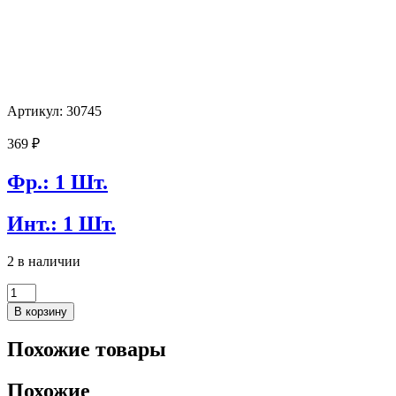
Артикул: 30745
369
₽
Фр.: 1 Шт.
Инт.: 1 Шт.
2 в наличии
Количество
товара
В корзину
Болт
маслосливной
Похожие товары
MASUMA
M-
50
Похожие