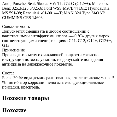
10кг
Audi, Porsche, Seat, Skoda: VW TL 774-G (G12++); Mercedes-
Benz 325.3/325.5/325.6; Ford WSS-M97B44-D/E; Hyundai/Kia
MS 591-08; Renault 41-01-001/—T; MAN 324 Type Si-OAT;
CUMMINS CES 14603.
Совместимость
Допускается смешивать в любом соотношении с
качественными антифризами класса «–40 °С» других марок,
соответствующими спецификациям: G11, G12, G12+, G12++,
G13.
Применение
Произведите смену охлаждающей жидкости согласно
инструкции по эксплуатации, не допускайте попадания
антифриза на лакокрасочное покрытие.
Состав
Более 30 %: вода деминерализованная, этиленгликоль; менее 5
%: ингибитор коррозии, пеногаситель, функциональные
присадки, краситель.
Похожие товары
Похожие