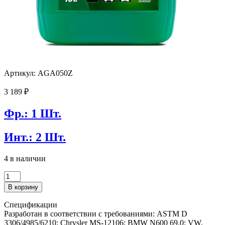
Артикул: AGA050Z
3 189
₽
Фр.: 1 Шт.
Инт.: 2 Шт.
4 в наличии
Количество
товара
В корзину
Антифриз
AGA-
Спецификации
Z42
Разработан в соответствии с требованиями: ASTM D
(зеленый)
3306/4985/6210; Chrysler MS-12106; BMW N600 69.0; VW,