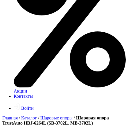
Акции
Контакты
Войти
Главная
/
Каталог
/
Шаровые опоры
/
Шаровая опора
TrustAuto HBJ-6264L (SB-3702L, MB-3702L)