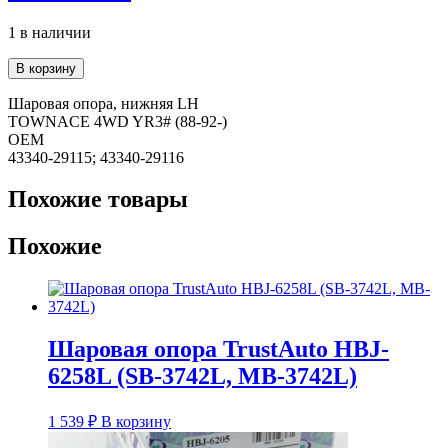
1 в наличии
Количество
В корзину
товара
Шаровая
Шаровая опора, нижняя LH
опора
TOWNACE 4WD YR3# (88-92-)
TrustAuto
OEM
HBJ-
43340-29115; 43340-29116
6264L
(SB-
Похожие товары
3702L,
MB-
Похожие
3702L)
Шаровая опора TrustAuto HBJ-
6258L (SB-3742L, MB-3742L)
1 539
₽
В корзину