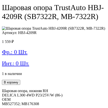
Шаровая опора TrustAuto HBJ-
4209R (SB7322R, MB-7322R)
Артикул: HBJ-4209R
1 559
₽
Фр.: 0 Шт.
Инт.: 0 Шт.
1 в наличии
Количество
В корзину
товара
Шаровая
Шаровая опора, нижняя RH
опора
DELICA L300 4WD P23/25V/W (86-)
TrustAuto
OEM
HBJ-
MB527352; MB176308
4209R