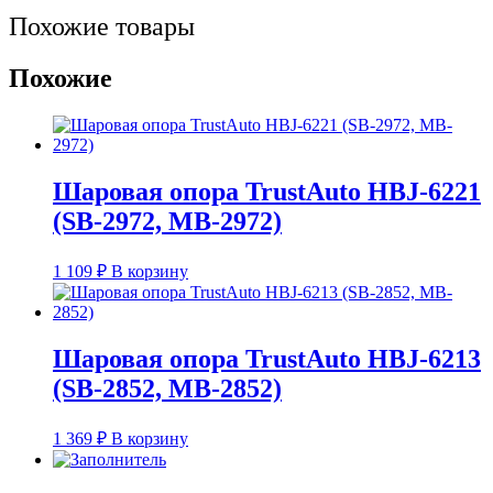
(SB7322R,
Похожие товары
MB-
7322R)
Похожие
Шаровая опора TrustAuto HBJ-6221
(SB-2972, MB-2972)
1 109
₽
В корзину
Шаровая опора TrustAuto HBJ-6213
(SB-2852, MB-2852)
1 369
₽
В корзину