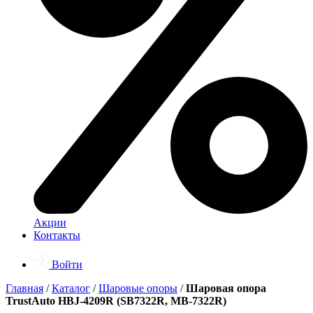
Акции
Контакты
Войти
Главная
/
Каталог
/
Шаровые опоры
/
Шаровая опора
TrustAuto HBJ-4209R (SB7322R, MB-7322R)