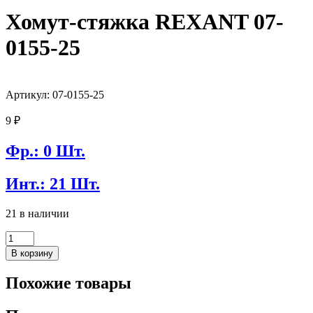
Хомут-стяжка REXANT 07-
0155-25
Артикул: 07-0155-25
9
₽
Фр.: 0 Шт.
Инт.: 21 Шт.
21 в наличии
Количество
товара
В корзину
Хомут-
стяжка
Похожие товары
REXANT
07-
0155-