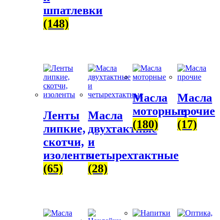
шпатлевки
(148)
Масла
Масла
моторные
прочие
Ленты
Масла
(180)
(17)
липкие,
двухтактные
скотчи,
и
изоленты
четырехтактные
(65)
(28)