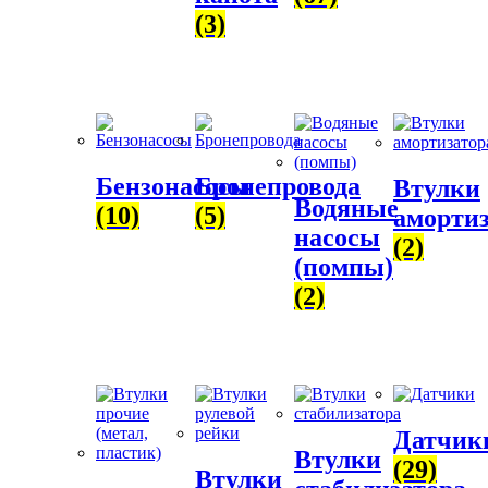
(3)
Бензонасосы
Бронепровода
Втулки
Водяные
(10)
(5)
амортиз
насосы
(2)
(помпы)
(2)
Датчик
Втулки
(29)
Втулки