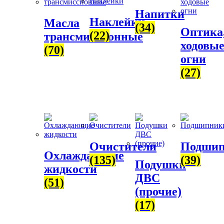
Напитки
Наклейки
Масла
(34)
Оптика
(22)
трансмиссионные
ходовы
(70)
огни
(27)
Очистители
Подши
Охлаждающие
(135)
(39)
Подушки
жидкости
ДВС
(51)
(прочие)
(17)