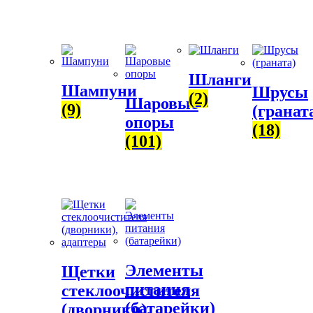
Шланги
Шампуни
Шрусы
(2)
Шаровые
(9)
(гранат
опоры
(18)
(101)
Элементы
Щетки
питания
стеклоочистителя
(батарейки)
(дворники),