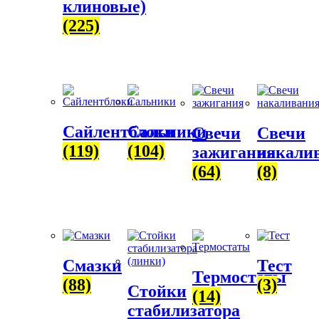
клиновые)
(225)
Сайлентблоки
Сальники
Свечи
Свечи
(119)
(104)
зажигания
накали
(64)
(8)
Смазки
Тест
Термостаты
(88)
(3)
Стойки
(14)
стабилизатора