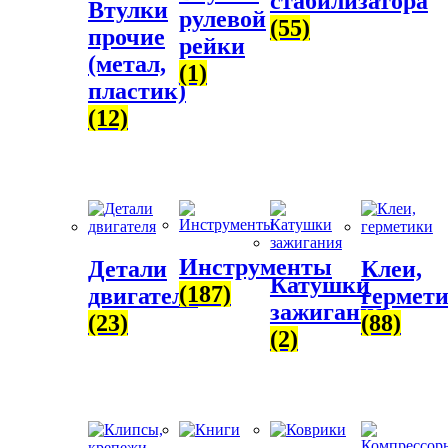
стабилизатора
Втулки
рулевой
(55)
прочие
рейки
(метал,
(1)
пластик)
(12)
Инструменты
Детали
Клеи,
Катушки
(187)
двигателя
гермет
зажигания
(23)
(88)
(2)