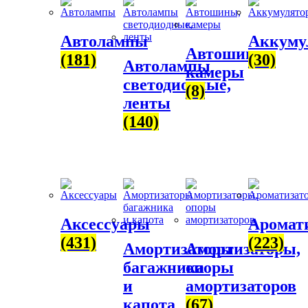
Автолампы
Аккуму
Автошины,
(181)
(30)
Автолампы
камеры
светодиодные,
(8)
ленты
(140)
Аксессуары
Аромат
(431)
(223)
Амортизаторы
Амортизаторы,
багажника
опоры
и
амортизаторов
капота
(67)