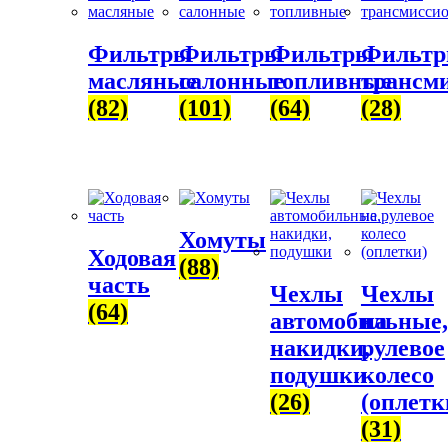
Фильтры
Фильтры
Фильтры
Фильт
масляные
салонные
топливные
трансм
(82)
(101)
(64)
(28)
Хомуты
Ходовая
(88)
часть
Чехлы
Чехлы
(64)
автомобильные,
на
накидки,
рулевое
подушки
колесо
(26)
(оплетк
(31)