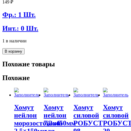
149
₽
Фр.: 1 Шт.
Инт.: 0 Шт.
1 в наличии
Количество
В корзину
товара
Хомут
Похожие товары
силовой
РОБУСТ
Похожие
60-
63мм
Хомут
Хомут
Хомут
Хомут
нейлон
нейлон
силовой
силовой
морозостойкий
7,2х450мм
РОБУСТ
РОБУС
2.5×150мм
для
98-
20-