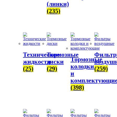
(линки)
(235)
Технические
Тормозные
Фильт
Тормозные
жидкости
диски
воздуш
колодки
(25)
(29)
(259)
и
комплектующи
(398)