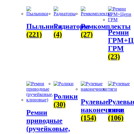
Пыльники
Радиаторы
Ремкомплекты
Ремни
(221)
(4)
(27)
ГРМ+Ц
ГРМ
(23)
Ролики
Рулевые
Рулевы
(30)
наконечники
тяги
Ремни
(154)
(106)
приводные
(ручейковые,