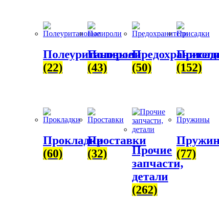
Полеуритановые
Полироли
Предохранител
Присад
(22)
(43)
(50)
(152)
Прокладки
Проставки
Пружи
Прочие
(60)
(32)
(77)
запчасти,
детали
(262)