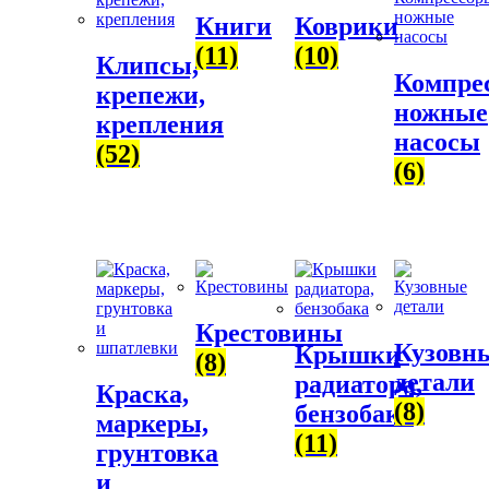
Книги
Коврики
(11)
(10)
Клипсы,
Компре
крепежи,
ножные
крепления
насосы
(52)
(6)
Крестовины
Кузовн
Крышки
(8)
детали
радиатора,
Краска,
(8)
бензобака
маркеры,
(11)
грунтовка
и