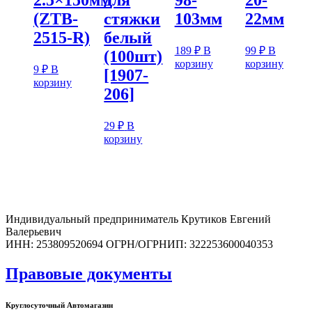
(ZTB-
стяжки
103мм
22мм
2515-R)
белый
189
₽
В
99
₽
В
(100шт)
корзину
корзину
9
₽
В
[1907-
корзину
206]
29
₽
В
корзину
Индивидуальный предприниматель Крутиков Евгений
Валерьевич
ИНН: 253809520694 ОГРН/ОГРНИП: 322253600040353
Правовые документы
Круглосуточный Автомагазин