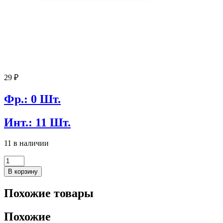
29
₽
Фр.: 0 Шт.
Инт.: 11 Шт.
11 в наличии
Количество
товара
В корзину
Хомут
нейлон
Похожие товары
2.5х100мм
белый
Похожие