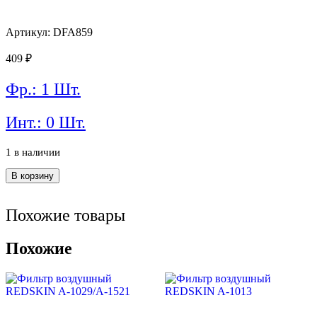
Артикул: DFA859
409
₽
Фр.: 1 Шт.
Инт.: 0 Шт.
1 в наличии
Количество
В корзину
товара
Фильтр
воздушный
Похожие товары
DOUBLE
FORCE
Похожие
DFA859
(A-
859v
vic)