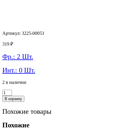
Артикул: 3225-00053
319
₽
Фр.: 2 Шт.
Инт.: 0 Шт.
2 в наличии
Количество
товара
В корзину
Топливный
шланг
Похожие товары
GATES
3225-
00053
Похожие
FLH