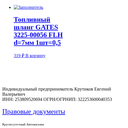
d=8мм
1шт=0,5
Топливный
шланг GATES
3225-00056 FLH
d=7мм 1шт=0,5
319
₽
В корзину
Индивидуальный предприниматель Крутиков Евгений
Валерьевич
ИНН: 253809520694 ОГРН/ОГРНИП: 322253600040353
Правовые документы
Круглосуточный Автомагазин