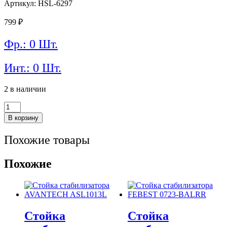
Артикул: HSL-6297
799
₽
Фр.: 0 Шт.
Инт.: 0 Шт.
2 в наличии
Количество
товара
В корзину
Стойка
стабилизатора
Похожие товары
TrustAuto
HSL-
6297
Похожие
(48819-
20030)
Стойка
Стойка