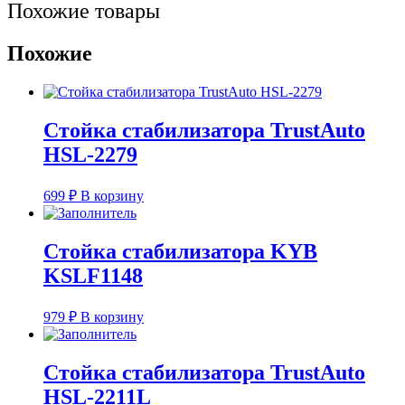
Похожие товары
TrustAuto
HSL-
6245
Похожие
(48830-
60030,
ML-
3845)
Стойка стабилизатора TrustAuto
HSL-2279
699
₽
В корзину
Стойка стабилизатора KYB
KSLF1148
979
₽
В корзину
Стойка стабилизатора TrustAuto
HSL-2211L