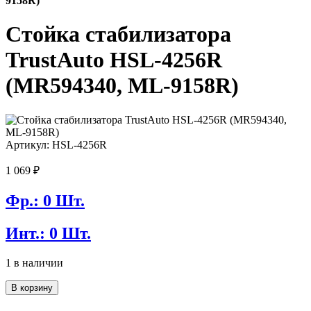
9158R)
Стойка стабилизатора
TrustAuto HSL-4256R
(MR594340, ML-9158R)
Артикул: HSL-4256R
1 069
₽
Фр.: 0 Шт.
Инт.: 0 Шт.
1 в наличии
Количество
В корзину
товара
Стойка