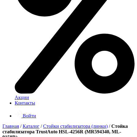
Акции
Контакты
Войти
Главная
/
Каталог
/
Стойки стабилизатора (линки)
/
Стойка
стабилизатора TrustAuto HSL-4256R (MR594340, ML-