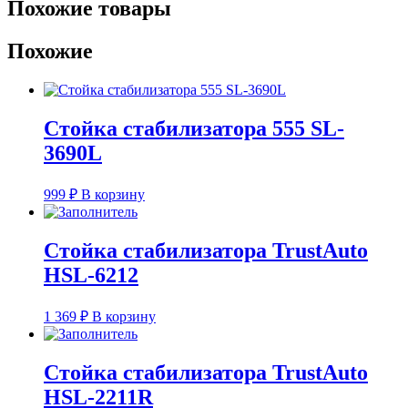
Похожие товары
стабилизатора
TrustAuto
Похожие
HSL-
4256R
(MR594340,
ML-
9158R)
Стойка стабилизатора 555 SL-
3690L
999
₽
В корзину
Стойка стабилизатора TrustAuto
HSL-6212
1 369
₽
В корзину
Стойка стабилизатора TrustAuto
HSL-2211R