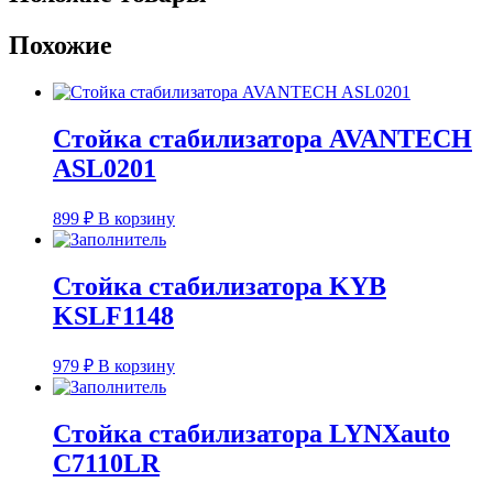
HSL-
2231L
Похожие
(ML-
6300L)
Стойка стабилизатора AVANTECH
ASL0201
899
₽
В корзину
Стойка стабилизатора KYB
KSLF1148
979
₽
В корзину
Стойка стабилизатора LYNXauto
C7110LR