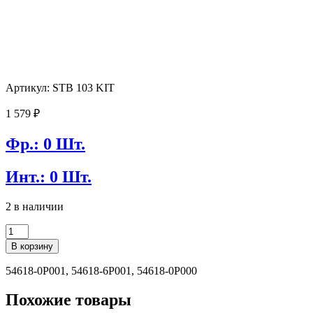
Артикул: STB 103 KIT
1 579
₽
Фр.: 0 Шт.
Инт.: 0 Шт.
2 в наличии
Количество
товара
В корзину
Стойка
стабилизатора
54618-0P001, 54618-6P001, 54618-0P000
Qsten
STB-
Похожие товары
103