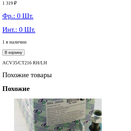
1 319
₽
Фр.: 0 Шт.
Инт.: 0 Шт.
1 в наличии
Количество
В корзину
товара
Стойка
ACV35/CT216 RH/LH
стабилизатора
MASUMA
Похожие товары
ML-
9024
Похожие