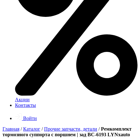
Акции
Контакты
Войти
Главная
/
Каталог
/
Прочие запчасти, детали
/
Ремкомплект
тормозного суппорта с поршнем | зад BC-6193 LYNxauto