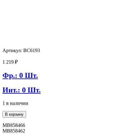
Артикул: BC6193
1 219
₽
Фр.: 0 Шт.
Инт.: 0 Шт.
1 в наличии
Количество
В корзину
товара
Ремкомплект
MB858466
тормозного
MB858462
суппорта