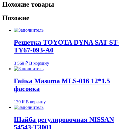
с
Похожие товары
поршнем
|
Похожие
зад
BC-
6193
LYNxauto
Решетка TOYOTA DYNA SAT ST-
TY67-093-A0
3 569
₽
В корзину
Гайка Masuma MLS-016 12*1.5
фасовка
139
₽
В корзину
Шайба регулировочная NISSAN
54543-T3001