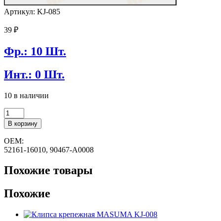
Артикул: KJ-085
39
₽
Фр.: 10 Шт.
Инт.: 0 Шт.
10 в наличии
Количество
товара
В корзину
Клипса
крепежная
OEM:
MASUMA
52161-16010, 90467-A0008
KJ-
085
Похожие товары
Похожие