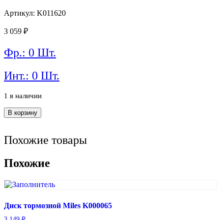
Артикул: K011620
3 059
₽
Фр.: 0 Шт.
Инт.: 0 Шт.
1 в наличии
Количество
В корзину
товара
Диск
Похожие товары
тормозной
Miles
K011620
Похожие
Диск тормозной Miles K000065
3 149
₽