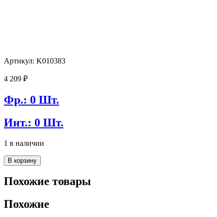
Артикул: K010383
4 209
₽
Фр.: 0 Шт.
Инт.: 0 Шт.
1 в наличии
Количество
В корзину
товара
Диск
Похожие товары
тормозной
Miles
Похожие
K010383