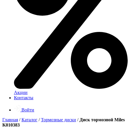
Акции
Контакты
Войти
Главная
/
Каталог
/
Тормозные диски
/
Диск тормозной Miles
K010383