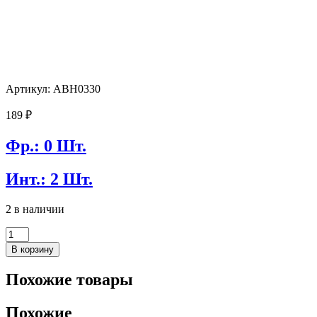
Артикул: ABH0330
189
₽
Фр.: 0 Шт.
Инт.: 2 Шт.
2 в наличии
Количество
товара
В корзину
Втулка
стабилизатора
Похожие товары
AVANTECH
ABH0330
Похожие