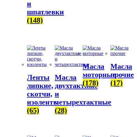
и
шпатлевки
(148)
Масла
Масла
моторные
прочие
Ленты
Масла
(178)
(17)
липкие,
двухтактные
скотчи,
и
изоленты
четырехтактные
(65)
(28)