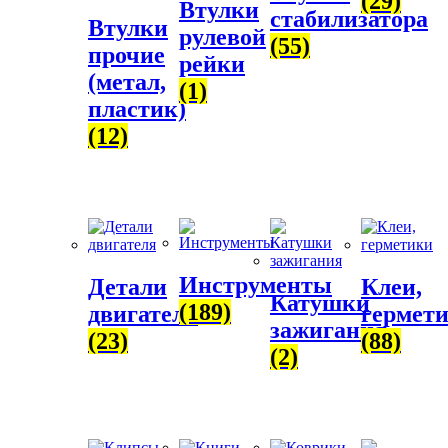
(29)
Втулки
стабилизатора
Втулки
рулевой
(55)
прочие
рейки
(метал,
(1)
пластик)
(12)
Инструменты
Детали
Клеи,
Катушки
(189)
двигателя
гермет
зажигания
(23)
(88)
(2)