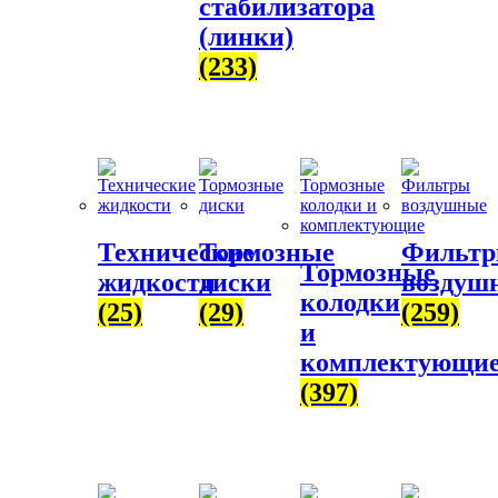
стабилизатора
(линки)
(233)
Технические
Тормозные
Фильт
Тормозные
жидкости
диски
воздуш
колодки
(25)
(29)
(259)
и
комплектующи
(397)