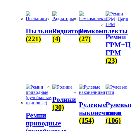
Пыльники
Радиаторы
Ремкомплекты
Ремни
(221)
(4)
(27)
ГРМ+Ц
ГРМ
(23)
Ролики
Рулевые
Рулевы
(30)
наконечники
тяги
Ремни
(154)
(106)
приводные
(ручейковые,