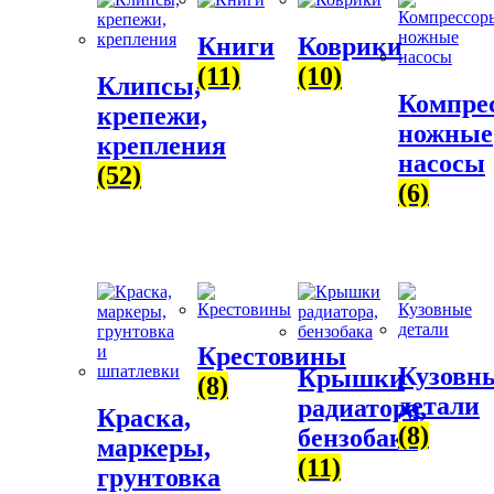
Книги
Коврики
(11)
(10)
Клипсы,
Компре
крепежи,
ножные
крепления
насосы
(52)
(6)
Крестовины
Кузовн
Крышки
(8)
детали
радиатора,
Краска,
(8)
бензобака
маркеры,
(11)
грунтовка