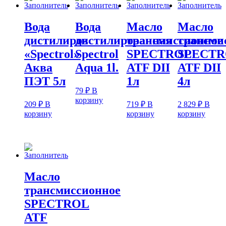
Вода
Вода
Масло
Масло
дистилиров
дистилированная
трансмиссионное
трансми
«Spectrol»
Spectrol
SPECTROL
SPECT
Аква
Aqua 1l.
ATF DII
ATF DII
ПЭТ 5л
1л
4л
79
₽
В
корзину
209
₽
В
719
₽
В
2 829
₽
В
корзину
корзину
корзину
Масло
трансмиссионное
SPECTROL
ATF