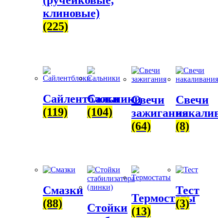
клиновые)
(225)
Сайлентблоки
Сальники
Свечи
Свечи
(119)
(104)
зажигания
накали
(64)
(8)
Смазки
Тест
Термостаты
(88)
(3)
Стойки
(13)