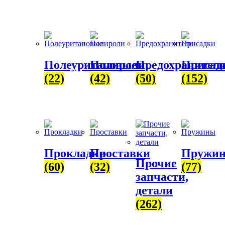
Полеуритановые
Полироли
Предохранител
Присад
(22)
(42)
(50)
(152)
Прокладки
Проставки
Пружи
Прочие
(60)
(32)
(77)
запчасти,
детали
(262)