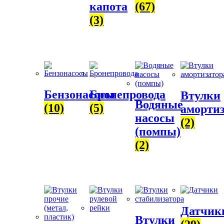
капота
(67)
(3)
Бензонасосы
Бронепровода
Втулки
Водяные
(10)
(5)
амортиз
насосы
(2)
(помпы)
(2)
Датчик
Втулки