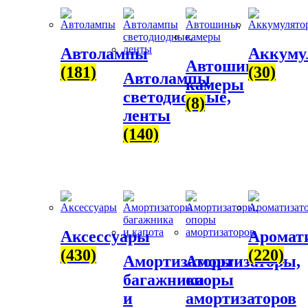
Автолампы
Аккуму
Автошины,
(181)
(30)
Автолампы
камеры
светодиодные,
(8)
ленты
(140)
Аксессуары
Аромат
(430)
(220)
Амортизаторы
Амортизаторы,
багажника
опоры
и
амортизаторов