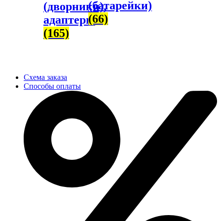
(батарейки)
(дворники),
(66)
адаптеры
(165)
Схема заказа
Способы оплаты