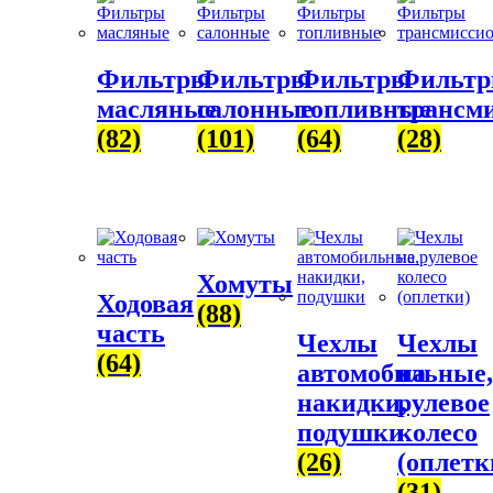
Фильтры
Фильтры
Фильтры
Фильт
масляные
салонные
топливные
трансм
(82)
(101)
(64)
(28)
Хомуты
Ходовая
(88)
часть
Чехлы
Чехлы
(64)
автомобильные,
на
накидки,
рулевое
подушки
колесо
(26)
(оплетк
(31)