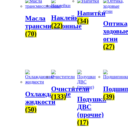
Напитки
Наклейки
Масла
(34)
Оптика
(22)
трансмиссионные
ходовы
(70)
огни
(27)
Очистители
Подши
Охлаждающие
(133)
(39)
Подушки
жидкости
ДВС
(50)
(прочие)
(17)