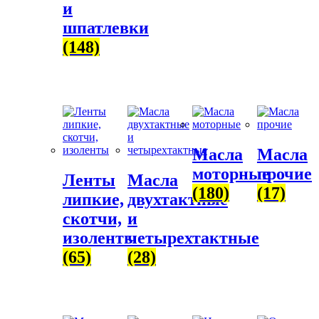
и
шпатлевки
(148)
Масла
Масла
моторные
прочие
Ленты
Масла
(180)
(17)
липкие,
двухтактные
скотчи,
и
изоленты
четырехтактные
(65)
(28)