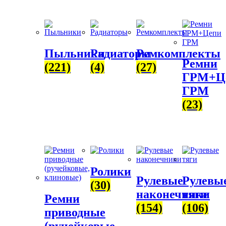
Пыльники
Радиаторы
Ремкомплекты
Ремни
(221)
(4)
(27)
ГРМ+Ц
ГРМ
(23)
Ролики
Рулевые
Рулевы
(30)
наконечники
тяги
Ремни
(154)
(106)
приводные
(ручейковые,