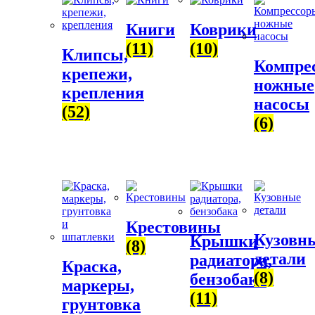
Книги
Коврики
(11)
(10)
Клипсы,
Компре
крепежи,
ножные
крепления
насосы
(52)
(6)
Крестовины
Кузовн
Крышки
(8)
детали
радиатора,
Краска,
(8)
бензобака
маркеры,
(11)
грунтовка