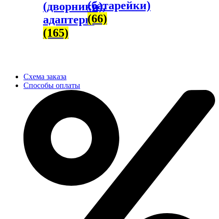
(батарейки)
(дворники),
(66)
адаптеры
(165)
Схема заказа
Способы оплаты