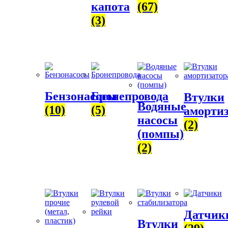
капота
(67)
(3)
Бензонасосы
Бронепровода
Втулки
Водяные
(10)
(5)
амортиз
насосы
(2)
(помпы)
(2)
Датчик
Втулки