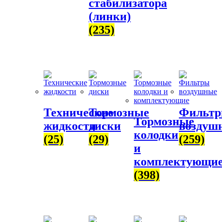
стабилизатора
(линки)
(235)
Технические
Тормозные
Фильт
Тормозные
жидкости
диски
воздуш
колодки
(25)
(29)
(259)
и
комплектующи
(398)