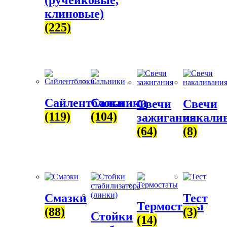
клиновые)
(225)
Сайлентблоки
Сальники
Свечи
Свечи
(119)
(104)
зажигания
накали
(64)
(8)
Смазки
Тест
Термостаты
(88)
(3)
Стойки
(14)