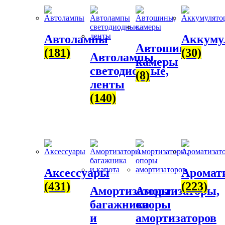
Автолампы
Аккуму
Автошины,
(181)
(30)
Автолампы
камеры
светодиодные,
(8)
ленты
(140)
Аксессуары
Аромат
(431)
(223)
Амортизаторы
Амортизаторы,
багажника
опоры
и
амортизаторов