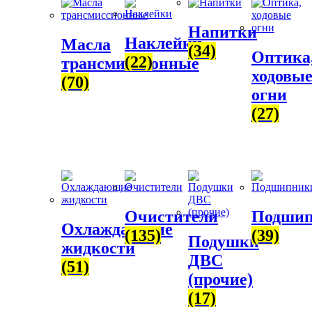
Напитки
Наклейки
Масла
(34)
Оптика
(22)
трансмиссионные
ходовы
(70)
огни
(27)
Очистители
Подши
Охлаждающие
(135)
(39)
Подушки
жидкости
ДВС
(51)
(прочие)
(17)