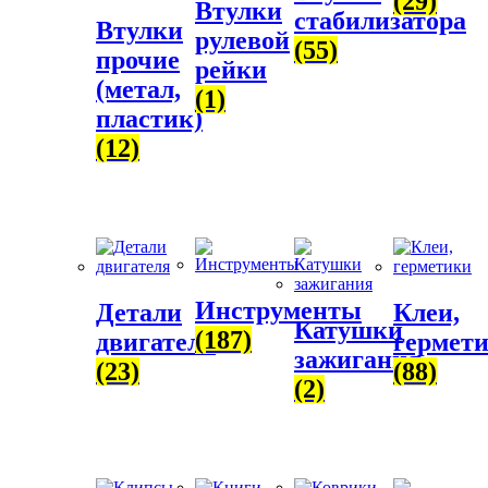
(29)
Втулки
стабилизатора
Втулки
рулевой
(55)
прочие
рейки
(метал,
(1)
пластик)
(12)
Инструменты
Детали
Клеи,
Катушки
(187)
двигателя
гермет
зажигания
(23)
(88)
(2)