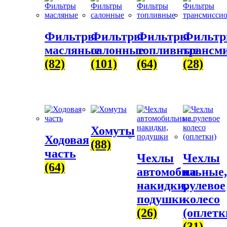
Фильтры
Фильтры
Фильтры
Фильт
масляные
салонные
топливные
трансм
(82)
(101)
(64)
(28)
Хомуты
Ходовая
(88)
часть
Чехлы
Чехлы
(64)
автомобильные,
на
накидки,
рулевое
подушки
колесо
(26)
(оплетк
(31)