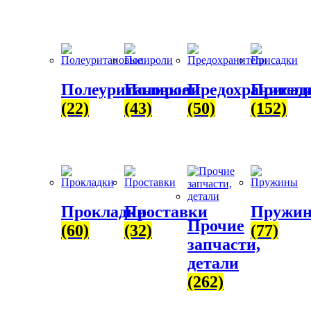
Полеуритановые
Полироли
Предохранител
Присад
(22)
(43)
(50)
(152)
Прокладки
Проставки
Пружи
Прочие
(60)
(32)
(77)
запчасти,
детали
(262)