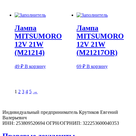
Лампа
Лампа
MITSUMORO
MITSUMORO
12V 21W
12V 21W
(M21214)
(M21217OR)
49
₽
В корзину
69
₽
В корзину
1
2
3
4
5
→
Индивидуальный предприниматель Крутиков Евгений
Валерьевич
ИНН: 253809520694 ОГРН/ОГРНИП: 322253600040353